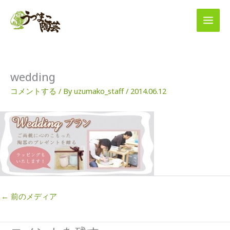
内
容
を
ス
キ
ッ
プ
wedding
コメントする
/ By
uzumako_staff
/
2014.06.12
←
前のメディア