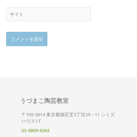
サ
イ
ト
うづまこ陶芸教室
〒105-0014 東京都港区芝3丁目29－11 シミズ
ハウス1Ｆ
03-6809-6363