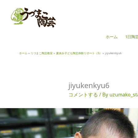
内
容
を
ス
キ
ホーム
1日陶
ッ
プ
ホーム
うづまこ陶芸教室
夏休み子ども陶芸体験リポート（5）
jiyukenkyu6
jiyukenkyu6
コメントする
/ By
uzumako_st