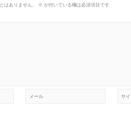
とはありません。
※
が付いている欄は必須項目です
メ
サ
ー
イ
ル
ト