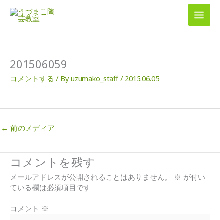
内
容
を
ス
キ
ッ
201506059
プ
コメントする
/ By
uzumako_staff
/
2015.06.05
←
前のメディア
コメントを残す
メールアドレスが公開されることはありません。
※
が付い
ている欄は必須項目です
コメント
※