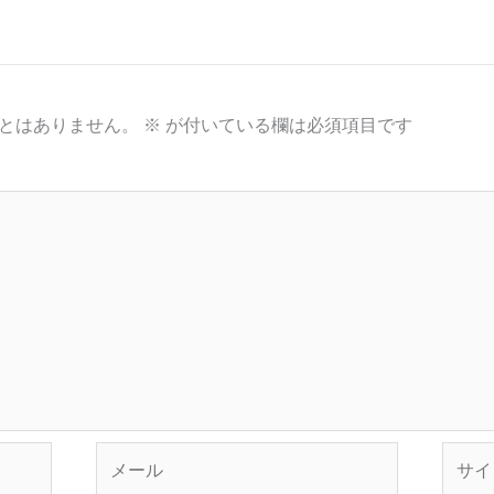
とはありません。
※
が付いている欄は必須項目です
メ
サ
ー
イ