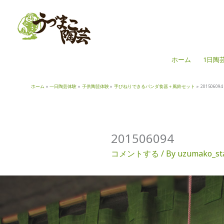
内
容
を
ス
キ
ホーム
1日陶
ッ
プ
ホーム
一日陶芸体験
子供陶芸体験
手びねりできるパンダ食器＋風鈴セット
201506094
201506094
コメントする
/ By
uzumako_st