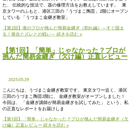
た、 伝統的な技法で、器の修理方法をお教えしています。 東
京タワーのふもと、港区三田の「うづまこ陶芸」2階にオープン
している 「うづまこ金継ぎ教室」
【第2回】漆のプロが挑んだ簡易金継ぎ（割れ編）～すぐ固ま
る！接合とズレとの戦い～
続きを読む »
【第1回】「簡単」じゃなかった？プロが
挑んだ簡易金継ぎ（欠け編）正直レビュー
2025.05.29
こんにちは、うづまこ金継ぎ教室です。 東京タワー近く、港区
三田のうづまこ陶芸2階に、 金継ぎ教室がオープンしました！
今回は、 「金継ぎ講師が簡易金継ぎを試してみた」 という、私
の正直なレポートをお届けしま
【第1回】「簡単」じゃなかった？プロが挑んだ簡易金継ぎ（欠
け編）正直レビュー
続きを読む »