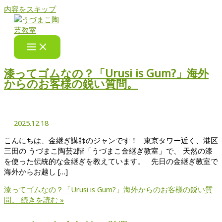
内容をスキップ
漆ってゴムなの？「Urusi is Gum?」海外
からのお客様の鋭い質問。
2025.12.18
こんにちは、金継ぎ講師のジャンです！ 東京タワー近く、港区
三田の うづまこ陶芸2階「うづまこ金継ぎ教室」で、 天然の漆
を使った伝統的な金継ぎを教えています。 先日の金継ぎ教室で
海外からお越し […]
漆ってゴムなの？「Urusi is Gum?」海外からのお客様の鋭い質
問。
続きを読む »