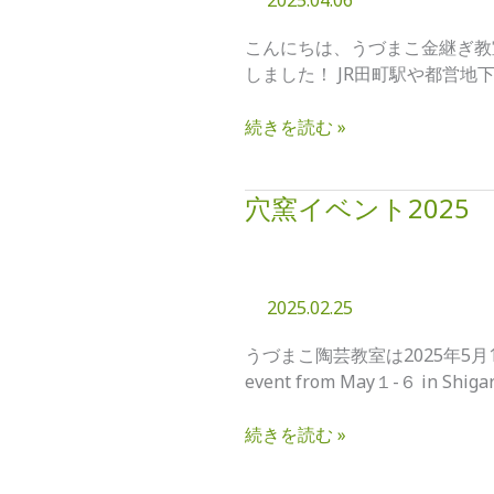
2025.04.06
金
継
こんにちは、うづまこ金継ぎ教
ぎ
しました！ JR田町駅や都営地下
教
室
続きを読む »
「会
員
コ
穴窯イベント2025
穴
ー
窯
ス」
イ
の
ベ
ご
2025.02.25
ン
案
ト
内
うづまこ陶芸教室は2025年5月1(
2025
event from May１-６ in Shigar
続きを読む »