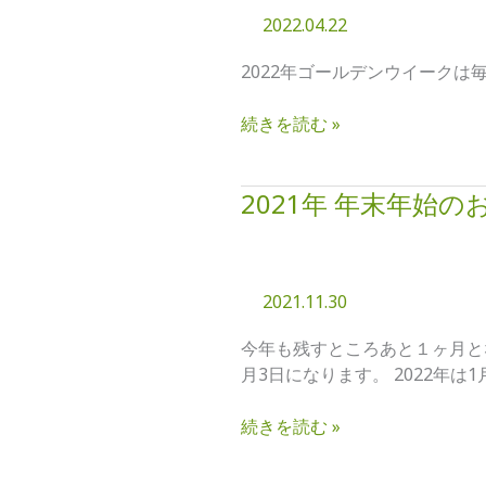
規
2022.04.22
ル
制
デ
が
2022年ゴールデンウイークは毎日
ン
ご
ウ
ざ
続きを読む »
イ
い
ー
ま
ク
す。
2021年 年末年始
2021
営
年
業
年
し
末
て
2021.11.30
年
お
始
り
今年も残すところあと１ヶ月とな
の
ま
月3日になります。 2022年は
お
す
休
続きを読む »
み
に
つ