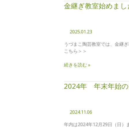
金継ぎ教室始めまし
金
継
ぎ
教
2025.01.23
室
始
うづまこ陶芸教室では、金継ぎ
め
こちら＞＞
ま
し
続きを読む »
た！
2024年 年末年始
2024
年
年
末
2024.11.06
年
始
年内は2024年12月29日（日）
の