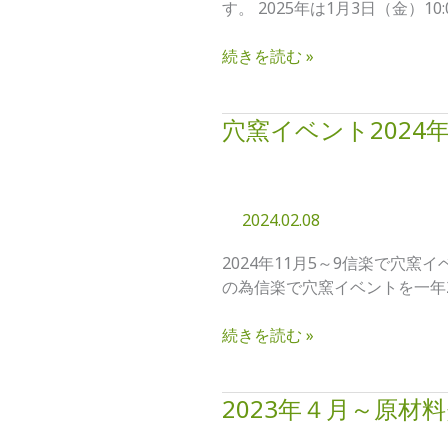
す。 2025年は1月3日（金）1
営
業
続きを読む »
に
つ
い
穴窯イベント2024年
穴
て
窯
イ
ベ
2024.02.08
ン
ト
2024年11月5～9信楽で穴
2024
の為信楽で穴窯イベントを一年
年
11
続きを読む »
月
IN
信
2023年４月～原
2023
楽
年