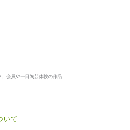
ッフ、会員や一日陶芸体験の作品
ついて