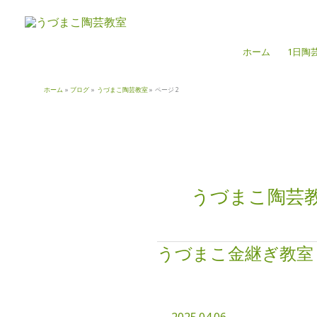
内
容
を
ホーム
1日陶
ス
キ
ッ
ホーム
ブログ
うづまこ陶芸教室
ページ 2
プ
うづまこ陶芸
うづまこ金継ぎ教室
う
づ
ま
こ