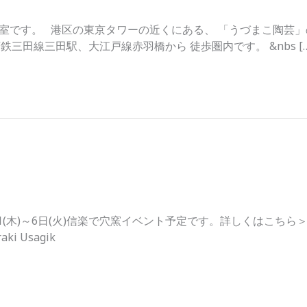
室です。 港区の東京タワーの近くにある、 「うづまこ陶芸」
鉄三田線三田駅、大江戸線赤羽橋から 徒歩圏内です。 &nbs […
木)～6日(火)信楽で穴窯イベント予定です。詳しくはこちら＞＞ ●We h
aki Usagik