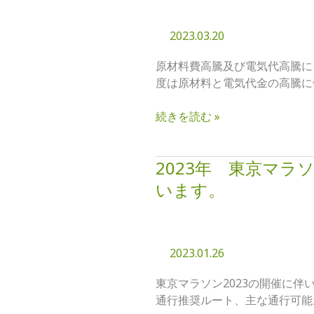
４
月
2023.03.20
～
原
原材料費高騰及び電気代高騰に
材
度は原材料と電気代金の高騰に
料
費
続きを読む »
高
騰
及
2023年 東京マラ
2023
び
年
います。
電
東
気
京
代
マ
高
ラ
2023.01.26
騰
ソ
に
ン
東京マラソン2023の開催に
よ
2023
通行推奨ルート、主な通行可能
る