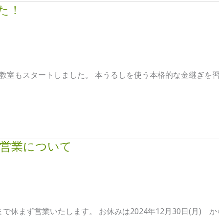
た！
教室もスタートしました。 本うるしを使う本格的な金継ぎを習
の営業について
まで休まず営業いたします。 お休みは2024年12月30日(月) から