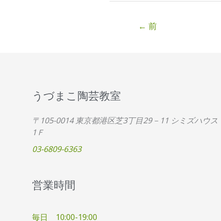
い
て
←
前
うづまこ陶芸教室
〒105-0014 東京都港区芝3丁目29－11 シミズハウス
1Ｆ
03-6809-6363
営業時間
毎日 10:00-19:00