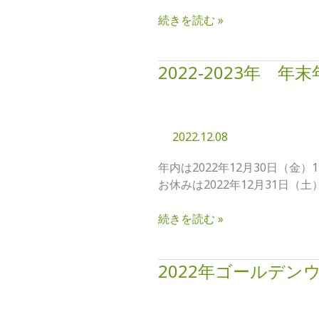
に
価
伴
続きを読む »
格
い
改
う
定
2022‐2023年 
2022‐
づ
に
2023
ま
つ
年
こ
い
年
陶
て
2022.12.08
末
芸
年
教
年内は2022年12月30日（金）
始
室
お休みは2022年12月31日（土）
の
近
営
く
続きを読む »
業
の
時
道
間
路
2022年ゴールデ
2022
で
年
交
ゴ
通
ー