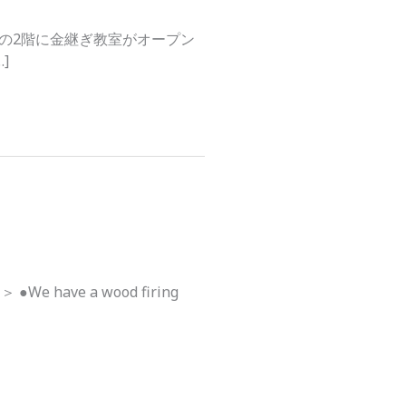
の2階に金継ぎ教室がオープン
]
ave a wood firing